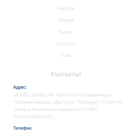
Новости
Галерея
Букинг
Контакты
О нас
Контакты:
Адрес:
283085, Донецк, пл. Героя России Нурмагомеда
Гаджимагомедова,1 Дом быта "Кальмиус", 2-этаж ИП
Смотров Роман Александрович ОГРНИП
323930100237023
Телефон: